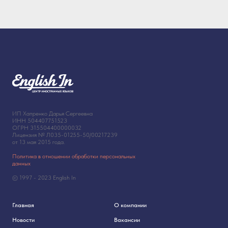
ИП Хапренко Дарья Сергеевна
ИНН 504407751523
ОГРН 315504400000032
Лицензия № Л035-01255-50/00217239
от 13 мая 2015 года.
Политика в отношении обработки персональных
данных
© 1997 - 2023 English In
Главная
О компании
Новости
Вакансии