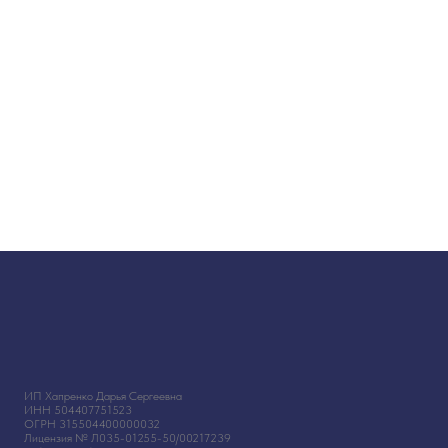
ИП Хапренко Дарья Сергеевна
ИНН 504407751523
ОГРН 315504400000032
Лицензия № Л035-01255-50/00217239