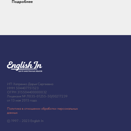
Подробнее
ИП Хапренко Дарья Сергеевна
ИНН 504407751523
ОГРН 315504400000032
Лицензия № Л035-01255-50/00217239
от 13 мая 2015 года.
Политика в отношении обработки персональных
данных
© 1997 - 2023 English In