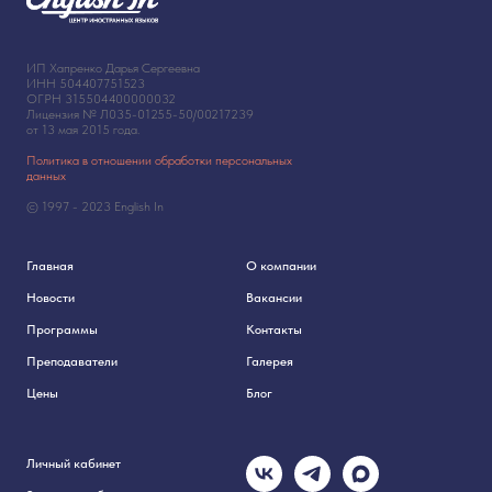
ИП Хапренко Дарья Сергеевна
ИНН 504407751523
ОГРН 315504400000032
Лицензия № Л035-01255-50/00217239
от 13 мая 2015 года.
Политика в отношении обработки персональных
данных
© 1997 - 2023 English In
Главная
О компании
Новости
Вакансии
Программы
Контакты
Преподаватели
Галерея
Цены
Блог
Личный кабинет